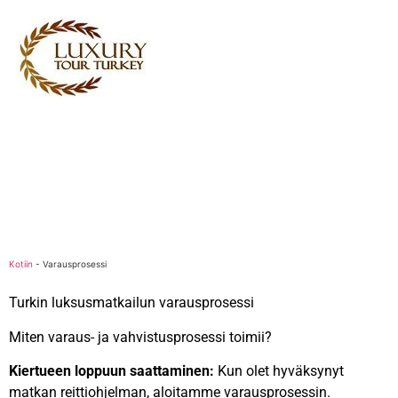
Turkey Tour Packages
Turkin matkapalvelut
Turkey Daily Tours
todistajat
Meistä
Ota yhteyttä
Kotiin
-
Varausprosessi
Turkin luksusmatkailun varausprosessi
Miten varaus- ja vahvistusprosessi toimii?
Kiertueen loppuun saattaminen:
Kun olet hyväksynyt
matkan reittiohjelman, aloitamme varausprosessin.