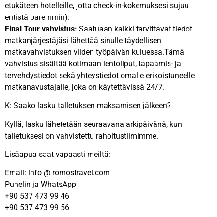
etukäteen hotelleille, jotta check-in-kokemuksesi sujuu
entistä paremmin).
Final Tour vahvistus:
Saatuaan kaikki tarvittavat tiedot
matkanjärjestäjäsi lähettää sinulle täydellisen
matkavahvistuksen viiden työpäivän kuluessa.Tämä
vahvistus sisältää kotimaan lentoliput, tapaamis- ja
tervehdystiedot sekä yhteystiedot omalle erikoistuneelle
matkanavustajalle, joka on käytettävissä 24/7.
K: Saako lasku talletuksen maksamisen jälkeen?
Kyllä, lasku lähetetään seuraavana arkipäivänä, kun
talletuksesi on vahvistettu rahoitustiimimme.
Lisäapua saat vapaasti meiltä:
Email: info @ romostravel.com
Puhelin ja WhatsApp:
+90 537 473 99 46
+90 537 473 99 56