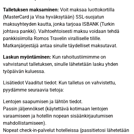
Talletuksen maksaminen:
Voit maksaa luottokortilla
(MasterCard ja Visa hyväksytään) SSL-suojatun
maksuyhteyden kautta, jonka tarjoaa ISBANK (Turkin
johtava pankki). Vaihtoehtoisesti maksu voidaan tehdä
pankkisiirrolla Romos Travelin viralliselle tilille.
Matkanjärjestäjä antaa sinulle täydelliset maksutavat.
Laskun myöntäminen:
Kun rahoitustiimimme on
vahvistanut talletuksen, sinulle lähetetään lasku yhden
työpäivän kuluessa.
Lisätiedot Vaaditut tiedot: Kun talletus on vahvistettu,
pyydämme seuraavia tietoja:
Lentojen saapumisen ja lähtön tiedot.
Passin jäljennökset (käytettävä kotimaan lentojen
varaamiseen ja hotellin nopean sisäänkirjautumisen
mahdollistamiseen).
Nopeat check-in-palvelut hotelleissa (passitietosi lähetetään