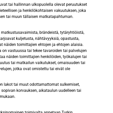
vat tai hallinnan ulkopuolella olevat peruutukset
tieteellisen ja henkilökohtaisen vakuutuksen, joka
yksen tai muun tällaisen matkatapahtuman.
matkustusavaimista, brändeistä, tytäryhtiöistä,
 tarjoavat kuljetusta, nähtävyyksiä, opastusta,
t näiden toimittajien ehtojen ja ehtojen alaisia.
a on vastuussa tai tekee tavaroiden tai palvelujen
aa näiden toimittajien henkilöiden, työkalujen tai
uutus tai matkailun vaikutukset, omaisuuden tai
elujen, jotka ovat omistettu tai eivät ole
kien lakot tai muut odottamattomat sulkemiset,
sopivan korvauksen, aikataulun uudelleen tai
n mukaan.
 yksinomainen toimivalta annetaan Turkin