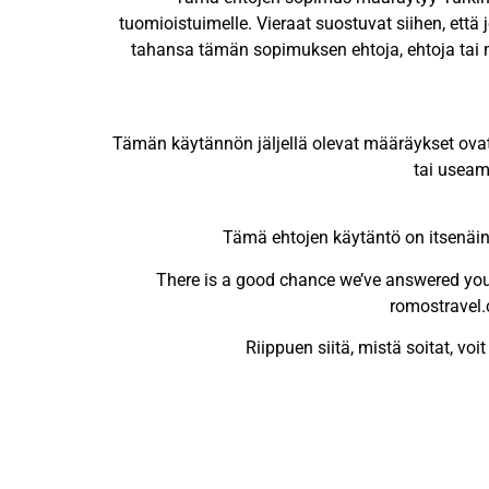
tuomioistuimelle. Vieraat suostuvat siihen, että 
tahansa tämän sopimuksen ehtoja, ehtoja tai mä
Tämän käytännön jäljellä olevat määräykset ovat 
tai useam
Tämä ehtojen käytäntö on itsenäinen
There is a good chance we’ve answered your 
romostravel.c
Riippuen siitä, mistä soitat, v