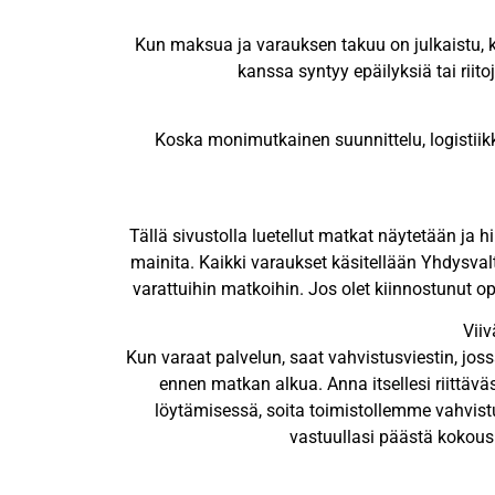
Kun maksua ja varauksen takuu on julkaistu, k
kanssa syntyy epäilyksiä tai rii
Koska monimutkainen suunnittelu, logistiikka
Tällä sivustolla luetellut matkat näytetään ja h
mainita. Kaikki varaukset käsitellään Yhdysvaltai
varattuihin matkoihin. Jos olet kiinnostunut o
Viiv
Kun varaat palvelun, saat vahvistusviestin, j
ennen matkan alkua. Anna itsellesi riittäv
löytämisessä, soita toimistollemme vahvis
vastuullasi päästä kokousp