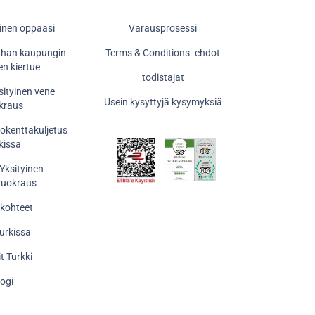
yinen oppaasi
Varausprosessi
anhan kaupungin
Terms & Conditions -ehdot
en kiertue
todistajat
sityinen vene
Usein kysyttyjä kysymyksiä
kraus
tokenttäkuljetus
kissa
 Yksityinen
vuokraus
 kohteet
Turkissa
it Turkki
logi