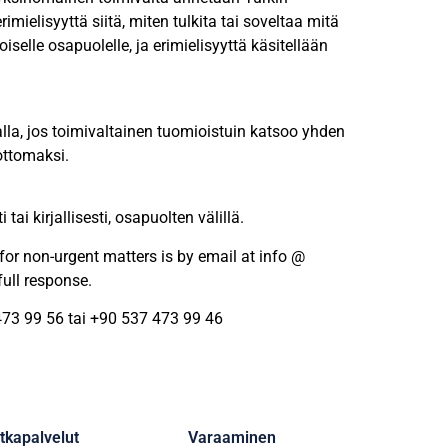
mielisyyttä siitä, miten tulkita tai soveltaa mitä
elle osapuolelle, ja erimielisyyttä käsitellään
lla, jos toimivaltainen tuomioistuin katsoo yhden
ottomaksi.
i kirjallisesti, osapuolten välillä.
for non-urgent matters is by email at info @
full response.
 473 99 56 tai +90 537 473 99 46
tkapalvelut
Varaaminen