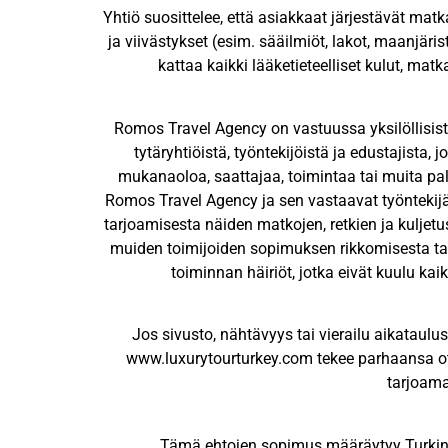
Yhtiö suosittelee, että asiakkaat järjestävät ma
ja viivästykset (esim. sääilmiöt, lakot, maanjäri
kattaa kaikki lääketieteelliset kulut, m
Romos Travel Agency on vastuussa yksilöllisist
tytäryhtiöistä, työntekijöistä ja edustajista,
mukanaoloa, saattajaa, toimintaa tai muita palve
Romos Travel Agency ja sen vastaavat työntekijät 
tarjoamisesta näiden matkojen, retkien ja kuljetu
muiden toimijoiden sopimuksen rikkomisesta tai
toiminnan häiriöt, jotka eivät kuulu kaik
Jos sivusto, nähtävyys tai vierailu aikataulu
www.luxurytourturkey.com tekee parhaansa ot
tarjoama
Tämä ehtojen sopimus määräytyy Turkin l