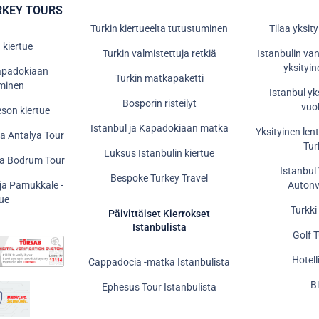
RKEY TOURS
Turkin kiertueelta tutustuminen
Tilaa yksit
 kiertue
Turkin valmistettuja retkiä
Istanbulin v
yksityin
Kapadokiaan
Turkin matkapaketti
minen
Istanbul yk
Bosporin risteilyt
vuo
eson kiertue
Istanbul ja Kapadokiaan matka
Yksityinen len
ja Antalya Tour
Tur
Luksus Istanbulin kiertue
ja Bodrum Tour
Istanbul
Bespoke Turkey Travel
Auton
 ja Pamukkale -
tue
Turkki
Päivittäiset Kierrokset
Istanbulista
Golf 
Hotell
Cappadocia -matka Istanbulista
B
Ephesus Tour Istanbulista