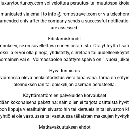
xurytourturkey.com voi veloittaa peruutus- tai muutospalkkoj
unicated via email to info @ romostravel.com or via telephone
 amended only after the company sends a successful notificati
are assessed.
Edistämiskoodit
nnuksen, se on sovellettava ennen ostamista. Ota yhteyttä lisät
lla ei voi olla pinoja, yhdistetty, siirretään tai uudelleenkäytett
mainen vai ei. Voimassaolon päättymispäivä on 1 vuosi julka
Hyvä tunnistus
n voimassa oleva henkilötodistus vierailupäivänä.Tämä on erityis
alennuksen iän tai opiskelijan aseman perusteella.
Käyttämättömien palveluiden korvaukset
än kokonaisena pakettina; näin ollen ei tarjota osittaista hyvity
 lippuja vierailtuihin sivustoihin tai kiertueisiin tai sivuston 
, yhtiö ei ole vastuussa tai vastuussa tällaisten maksujen hyvity
Matkavakuutuksen ehdot