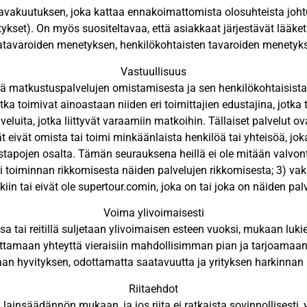
tkavakuutuksen, joka kattaa ennakoimattomista olosuhteista johtu
stykset). On myös suositeltavaa, että asiakkaat järjestävät lääke
atkatavaroiden menetyksen, henkilökohtaisten tavaroiden menet
Vastuullisuus
ä matkustuspalvelujen omistamisesta ja sen henkilökohtaisista 
 jotka toimivat ainoastaan niiden eri toimittajien edustajina, jotka
luita, jotka liittyvät varaamiin matkoihin. Tällaiset palvelut ova
eivät omista tai toimi minkäänlaista henkilöä tai yhteisöä, jok
stapojen osalta. Tämän seurauksena heillä ei ole mitään valvont
 toiminnan rikkomisesta näiden palvelujen rikkomisesta; 3) vak
kiin tai eivät ole supertour.comin, joka on tai joka on näiden palv
Voima ylivoimaisesti
ssa tai reitillä suljetaan ylivoimaisen esteen vuoksi, mukaan lu
tamaan yhteyttä vieraisiin mahdollisimman pian ja tarjoamaan 
an hyvityksen, odottamatta saatavuutta ja yrityksen harkinna
Riitaehdot
ainsäädännön mukaan, ja jos riita ei ratkaista sovinnollisesti,