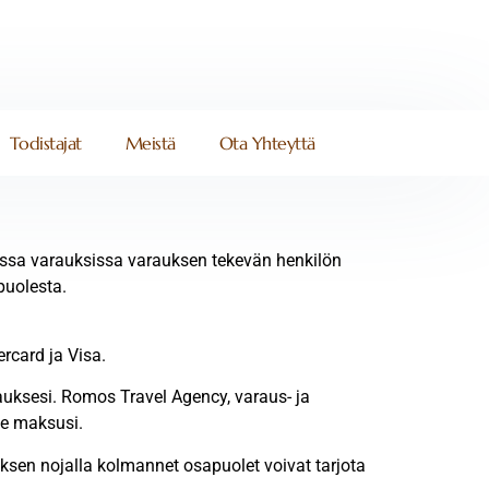
Todistajat
Meistä
Ota Yhteyttä
kissa varauksissa varauksen tekevän henkilön
puolesta.
rcard ja Visa.
rauksesi. Romos Travel Agency, varaus- ja
ee maksusi.
ksen nojalla kolmannet osapuolet voivat tarjota