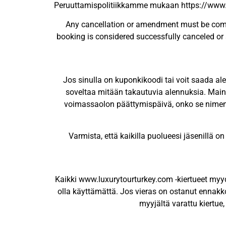
Peruuttamispolitiikkamme mukaan https://www.lu
Any cancellation or amendment must be comm
booking is considered successfully canceled or
Jos sinulla on kuponkikoodi tai voit saada ale
soveltaa mitään takautuvia alennuksia. Mainoksi
voimassaolon päättymispäivä, onko se nimeno
Varmista, että kaikilla puolueesi jäsenillä o
Kaikki www.luxurytourturkey.com -kiertueet myydä
olla käyttämättä. Jos vieras on ostanut ennakkoon
myyjältä varattu kiertue