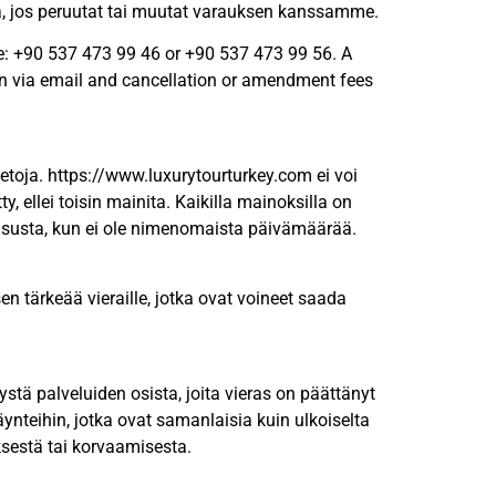
a, jos peruutat tai muutat varauksen kanssamme.
: +90 537 473 99 46 or +90 537 473 99 56. A
on via email and cancellation or amendment fees
ietoja. https://www.luxurytourturkey.com ei voi
y, ellei toisin mainita. Kaikilla mainoksilla on
isusta, kun ei ole nimenomaista päivämäärää.
en tärkeää vieraille, jotka ovat voineet saada
stä palveluiden osista, joita vieras on päättänyt
käynteihin, jotka ovat samanlaisia kuin ulkoiselta
ksestä tai korvaamisesta.