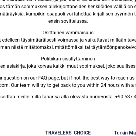
jos tämän sopimuksen allekirjoittaneiden henkilöiden välillä on eri
äräyksiä, kumpikin osapuoli voi lähettää kirjallisen pyynnön tois
ensin sovittelussa.
Osittainen vammaisuus
edelleen täysimääräisesti voimassa ja vaikuttavat millään tava
man niistä mitättömäksi, mitättömäksi tai täytäntöönpanokelv
Politiikan sisällyttäminen
 asiakirja, joka korvaa kaikki muut sopimukset, joko suullisesti ta
question on our FAQ page, but if not, the best way to reach us 
om. Our team will try to get back to you within 24 hours with a 
oit soittaa meille millä tahansa alla olevasta numerosta: +90 537
TRAVELERS' CHOICE
Turkin Ma