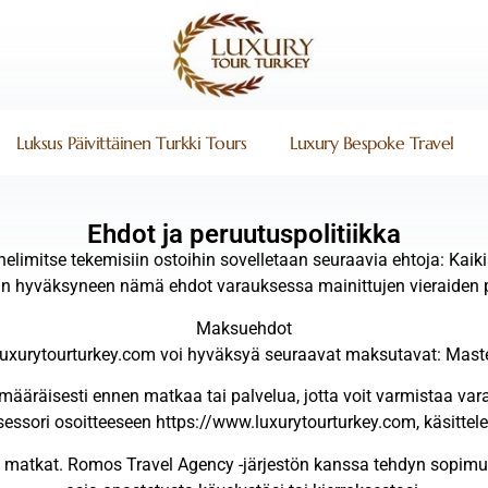
Luksus Päivittäinen Turkki Tours
Luxury Bespoke Travel
Ehdot ja peruutuspolitiikka
helimitse tekemisiin ostoihin sovelletaan seuraavia ehtoja: Kai
n hyväksyneen nämä ehdot varauksessa mainittujen vieraiden 
Maksuehdot
uxurytourturkey.com voi hyväksyä seuraavat maksutavat: Maste
imääräisesti ennen matkaa tai palvelua, jotta voit varmistaa va
ssori osoitteeseen https://www.luxurytourturkey.com, käsittel
i matkat. Romos Travel Agency -järjestön kanssa tehdyn sopimu