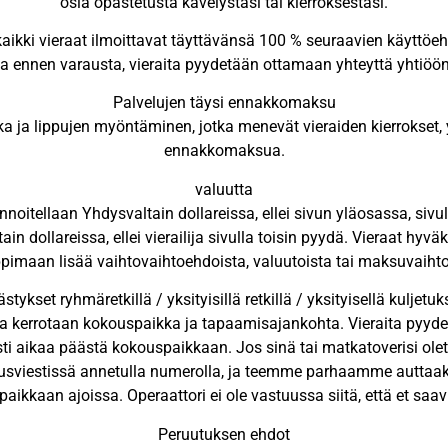
osia opastetusta kävelystäsi tai kierroksestasi.
aikki vieraat ilmoittavat täyttävänsä 100 % seuraavien käyttöe
toja ennen varausta, vieraita pyydetään ottamaan yhteyttä yhtiö
Palvelujen täysi ennakkomaksu
 ja lippujen myöntäminen, jotka menevät vieraiden kierrokset, y
ennakkomaksua.
valuutta
innoitellaan Yhdysvaltain dollareissa, ellei sivun yläosassa, sivu
n dollareissa, ellei vierailija sivulla toisin pyydä. Vieraat hyväks
ppimaan lisää vaihtovaihtoehdoista, valuutoista tai maksuvaiht
ästykset ryhmäretkillä / yksityisillä retkillä / yksityisellä kuljetuk
ossa kerrotaan kokouspaikka ja tapaamisajankohta. Vieraita p
ästi aikaa päästä kokouspaikkaan. Jos sinä tai matkatoverisi ol
tusviestissä annetulla numerolla, ja teemme parhaamme auttaak
aikkaan ajoissa. Operaattori ei ole vastuussa siitä, että et sa
Peruutuksen ehdot