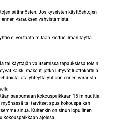
htojen säännösten. Jos kyseisten käyttöehtojen
ön ennen varauksen vahvistamista.
htiö ei voi taata mitään kiertue ilman täyttä
lla tai käyttäjän valitsemissa tapauksissa toisin
yvät kaikki maksut, jotka liittyvät luottokortilla
oehdoista, ota yhteyttä yhtiöön ennen varausta.
sella
yydetään saapumaan kokouspaikkaan 15 minuuttia
et myöhässä tai tarvitset apua kokouspaikan
semme sinua. Kuitenkin on sinun lopullinen
avu kokouspaikkaan ajoissa.