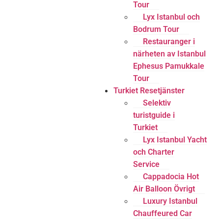
Tour
Lyx Istanbul och
Bodrum Tour
Restauranger i
närheten av Istanbul
Ephesus Pamukkale
Tour
Turkiet Resetjänster
Selektiv
turistguide i
Turkiet
Lyx Istanbul Yacht
och Charter
Service
Cappadocia Hot
Air Balloon Övrigt
Luxury Istanbul
Chauffeured Car