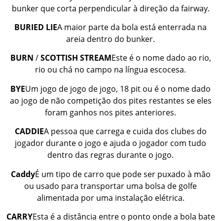
bunker que corta perpendicular à direção da fairway.
BURIED
LIE
A maior parte da bola está enterrada na
areia dentro do bunker.
BURN
/
SCOTTISH
STREAM
Este é o nome dado ao rio,
rio ou chá no campo na língua escocesa.
BYE
Um jogo de jogo de jogo, 18 pit ou é o nome dado
ao jogo de não competição dos pites restantes se eles
foram ganhos nos pites anteriores.
CADDIE
A pessoa que carrega e cuida dos clubes do
jogador durante o jogo e ajuda o jogador com tudo
dentro das regras durante o jogo.
Caddy
É um tipo de carro que pode ser puxado à mão
ou usado para transportar uma bolsa de golfe
alimentada por uma instalação elétrica.
CARRY
Esta é a distância entre o ponto onde a bola bate