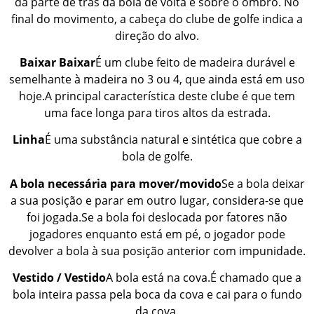
da parte de trás da bola de volta e sobre o ombro. No
final do movimento, a cabeça do clube de golfe indica a
direção do alvo.
Baixar Baixar
É um clube feito de madeira durável e
semelhante à madeira no 3 ou 4, que ainda está em uso
hoje.A principal característica deste clube é que tem
uma face longa para tiros altos da estrada.
Linha
É uma substância natural e sintética que cobre a
bola de golfe.
A bola necessária para mover/movido
Se a bola deixar
a sua posição e parar em outro lugar, considera-se que
foi jogada.Se a bola foi deslocada por fatores não
jogadores enquanto está em pé, o jogador pode
devolver a bola à sua posição anterior com impunidade.
Vestido / Vestido
A bola está na cova.É chamado que a
bola inteira passa pela boca da cova e cai para o fundo
da cova.