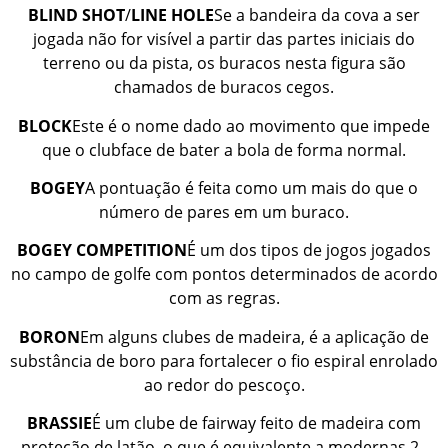
BLIND
SHOT
/
LINE
HOLE
Se a bandeira da cova a ser
jogada não for visível a partir das partes iniciais do
terreno ou da pista, os buracos nesta figura são
chamados de buracos cegos.
BLOCK
Este é o nome dado ao movimento que impede
que o clubface de bater a bola de forma normal.
BOGEY
A pontuação é feita como um mais do que o
número de pares em um buraco.
BOGEY
COMPETITION
É um dos tipos de jogos jogados
no campo de golfe com pontos determinados de acordo
com as regras.
BORON
Em alguns clubes de madeira, é a aplicação de
substância de boro para fortalecer o fio espiral enrolado
ao redor do pescoço.
BRASSIE
É um clube de fairway feito de madeira com
proteção de latão, o que é equivalente a modernas 2 -