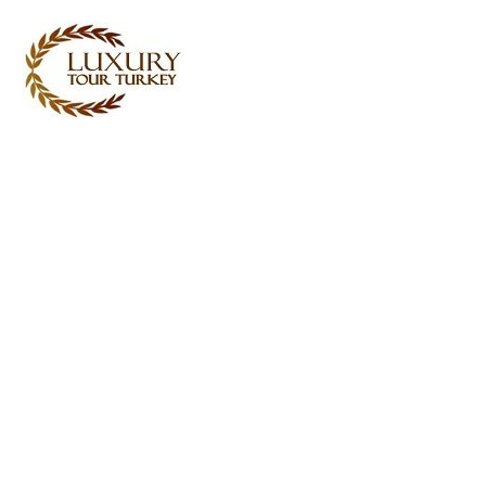
Turkey Tour Packages
Serviços de Viagem Turquia
Turkey Daily Tours
Testemunhos
Sobre nós
Contacte-nos
Golfe Na Turquia