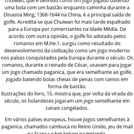
chuiwan, que é definido como um jogo jogado batendo
uma bola com um bastão enquanto caminha durante a
Dinastia Ming, 1368-1644 na China, é a principal saída de
golfe. Acredita-se que Chuiwan foi mais tarde espalhado
para a Europa por comerciantes na Idade Média. De
acordo com outra opinião, o golfe foi adotado pelos
romanos em M.He.1. surgiu como resultado do
desenvolvimento da civilização como um jogo moderno
nos países conquistados pela Europa durante o século. Os
romanos, durante o reinado de César, usavam para jogar
um jogo chamado paganica, que era semelhante ao golfe,
jogado batendo bolas cheias de penas com ramos em
forma de bastão.
Ilustrações do livro, 15. mostra que, por volta da virada do
século, os holandeses jogaram um jogo semelhante em
canais congelados.
Em vários países europeus, houve jogos semelhantes à
paganica, chamados cambuca no Reino Unido, jeu de mail
na França e het kolven na Holanda.