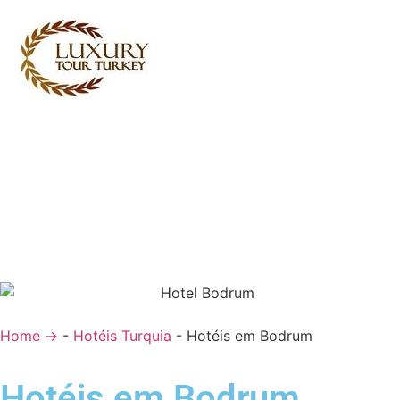
Turkey Tour Packages
Serviços de Viagem Turquia
Turkey Daily Tours
Testemunhos
Sobre nós
Contacte-nos
Home →
-
Hotéis Turquia
-
Hotéis em Bodrum
Hotéis em Bodrum