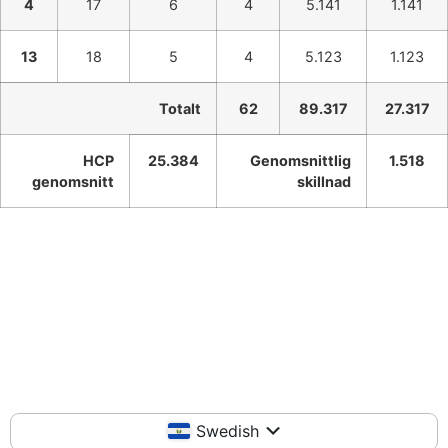
4
17
6
4
5.141
1.141
13
18
5
4
5.123
1.123
Totalt
62
89.317
27.317
HCP
25.384
Genomsnittlig
1.518
genomsnitt
skillnad
Swedish