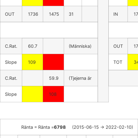
OUT
1736
1475
31
IN
1
C.Rat.
60.7
(Människa)
OUT
1
Slope
109
TOT
3
C.Rat.
59.9
(Tjejerna är
Slope
108
Ränta = Ränta =
6798
(2015-06-15 -> 2022-02-10)