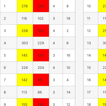
1
278
250
4
8
10
2
2
116
102
3
18
11
11
3
258
253
4
2
12
2
4
303
229
4
6
13
3
5
145
125
3
16
14
1
6
226
204
4
10
15
2
7
142
96
3
4
16
1
8
113
86
3
14
17
11
9
155
130
3
12
18
1