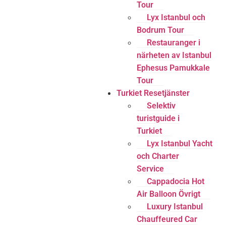
Tour
Lyx Istanbul och
Bodrum Tour
Restauranger i
närheten av Istanbul
Ephesus Pamukkale
Tour
Turkiet Resetjänster
Selektiv
turistguide i
Turkiet
Lyx Istanbul Yacht
och Charter
Service
Cappadocia Hot
Air Balloon Övrigt
Luxury Istanbul
Chauffeured Car