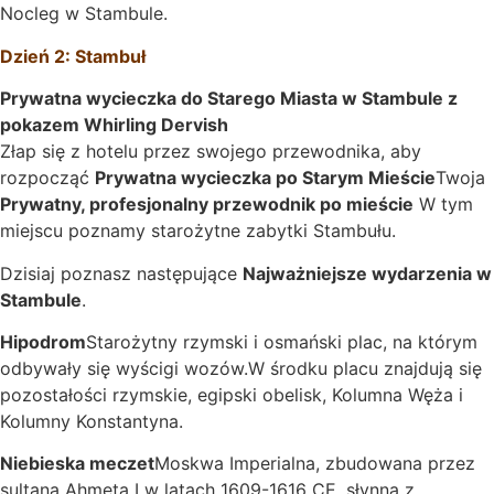
Nocleg w Stambule.
Dzień 2: Stambuł
Prywatna wycieczka do Starego Miasta w Stambule z
pokazem Whirling Dervish
Złap się z hotelu przez swojego przewodnika, aby
rozpocząć
Prywatna wycieczka po Starym Mieście
Twoja
Prywatny, profesjonalny przewodnik po mieście
W tym
miejscu poznamy starożytne zabytki Stambułu.
Dzisiaj poznasz następujące
Najważniejsze wydarzenia w
Stambule
.
Hipodrom
Starożytny rzymski i osmański plac, na którym
odbywały się wyścigi wozów.W środku placu znajdują się
pozostałości rzymskie, egipski obelisk, Kolumna Węża i
Kolumny Konstantyna.
Niebieska meczet
Moskwa Imperialna, zbudowana przez
sultana Ahmeta I w latach 1609-1616 CE, słynna z