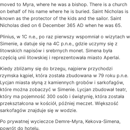
moved to Myra, where he was a bishop. There is a church
on behalf of his name where he is buried. Saint Nicholas is
known as the protector of the kids and the sailor. Saint
Nicholas died on 6 December 365 AD when he was 65.
Plinius, w 1C n.e., po raz pierwszy wspomniał o wizytach w
Simenie, a datuje się na 4C p.n.e., gdzie uczymy się z
litowskich napisów i srebrnych monet. Simena była
częścią unii litowskiej i reprezentowała miasto Aperlai.
Kiedy zbliżamy się do brzegu, najpierw przychodzi
rzymska kąpiel, która została zbudowana w 79 roku p.n.e.
Lycjan miasta słyną z kamiennych grobów i sarkofagów,
które można zobaczyć w Simenie. Lycjan zbudował teatr,
który ma pojemność 300 osób i świątynię, która została
przekształcona w kościół, później meczet. Większość
sarkofagów znajduje się w wodzie.
Po prywatnej wycieczce Demre-Myra, Kekova-Simena,
powrót do hotelu.