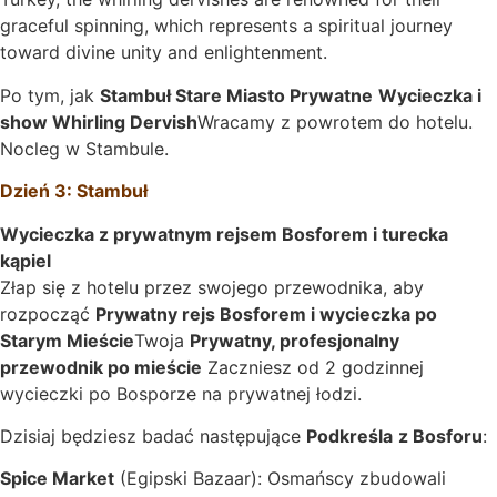
graceful spinning, which represents a spiritual journey
toward divine unity and enlightenment.
Po tym, jak
Stambuł Stare Miasto Prywatne
Wycieczka i
show Whirling Dervish
Wracamy z powrotem do hotelu.
Nocleg w Stambule.
Dzień 3: Stambuł
Wycieczka z prywatnym rejsem Bosforem i turecka
kąpiel
Złap się z hotelu przez swojego przewodnika, aby
rozpocząć
Prywatny rejs Bosforem i wycieczka po
Starym Mieście
Twoja
Prywatny, profesjonalny
przewodnik po mieście
Zaczniesz od 2 godzinnej
wycieczki po Bosporze na prywatnej łodzi.
Dzisiaj będziesz badać następujące
Podkreśla
z Bosforu
:
Spice Market
(Egipski Bazaar): Osmańscy zbudowali