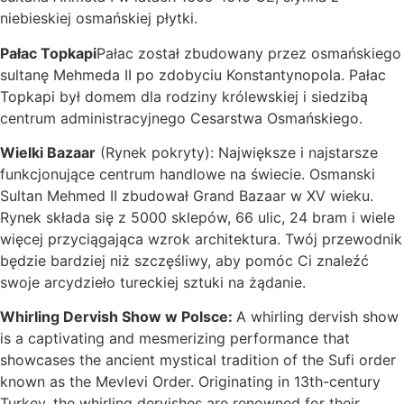
niebieskiej osmańskiej płytki.
Pałac Topkapi
Pałac został zbudowany przez osmańskiego
sultanę Mehmeda II po zdobyciu Konstantynopola. Pałac
Topkapi był domem dla rodziny królewskiej i siedzibą
centrum administracyjnego Cesarstwa Osmańskiego.
Wielki Bazaar
(Rynek pokryty): Największe i najstarsze
funkcjonujące centrum handlowe na świecie. Osmanski
Sultan Mehmed II zbudował Grand Bazaar w XV wieku.
Rynek składa się z 5000 sklepów, 66 ulic, 24 bram i wiele
więcej przyciągająca wzrok architektura. Twój przewodnik
będzie bardziej niż szczęśliwy, aby pomóc Ci znaleźć
swoje arcydzieło tureckiej sztuki na żądanie.
Whirling Dervish Show w Polsce:
A whirling dervish show
is a captivating and mesmerizing performance that
showcases the ancient mystical tradition of the Sufi order
known as the Mevlevi Order. Originating in 13th-century
Turkey, the whirling dervishes are renowned for their