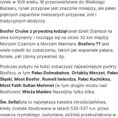
rynek w XVII wieku. W przeciwieństwie do Wielkiego
Bazaaru, rynek przypraw jest znacznie mniejszy, ale pełen
pięknych zapachów mieszanych przypraw, ziół i
tradycyjnych słodyczy.
Bosfor Cruise z prywatną łodzią
Kanał dzieli Stambuł na
dwa kontynenty i rozciąga się na około 32 km między
Morzem Czarnym a Morzem Marmara.
Bosforu ⁇
jest
wiele osiedli do zobaczenia, takich jak wspaniałe pałace,
hotele, yali (domy prywatne) itp.
Podczas pobytu na łodzi zobaczysz najważniejsze punkty
Bosforu, w tym
Pałac Dolmabahce
,
Ortaköy Meczet
,
Pałac
Śląski
,
Most Bosfor
,
Rumeli twierdza
,
Pałac Kuchüksu
,
Most Fatih Sultan Mehmet
(w tym drugim mostu nad
Bosforem)
Wieża Maiden
Nazwijmy tylko kilka.
Św. Sofia
Była to największa katedra chrześcijaństwa,
kiedy została zbudowana w latach 532-537 n.e. przez
cesarza rzymskiego Justyniana; później przekształcona w