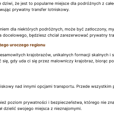
ie dziwi, że jest to popularne miejsce dla podróżnych z ca
wując prywatny transfer lotniskowy.
iem dla niektórych podróżnych, może być zatłoczony, myl
ca docelowego, będziesz chciał zarezerwować prywatny tra
 tego uroczego regionu
niesamowitych krajobrazów, unikalnych formacji skalnych i 
 się, gdy uda ci się przez malowniczy krajobraz, biorąc 
niskowy nad innymi opcjami transportu. Przede wszystkim 
nież poziom prywatności i bezpieczeństwa, którego nie zn
ł dzielić swojego miejsca z nieznajomymi.