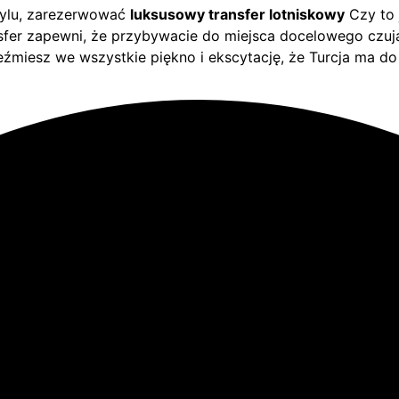
tylu, zarezerwować
luksusowy transfer lotniskowy
Czy to 
ransfer zapewni, że przybywacie do miejsca docelowego czuj
źmiesz we wszystkie piękno i ekscytację, że Turcja ma do