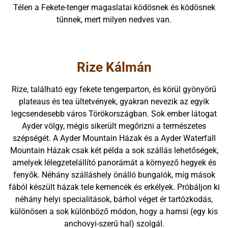
Télen a Fekete-tenger magaslatai ködösnek és ködösnek
tűnnek, mert milyen nedves van.
Rize Kálmán
Rize, található egy fekete tengerparton, és körül gyönyörű
plateaus és tea ültetvények, gyakran nevezik az egyik
legcsendesebb város Törökországban. Sok ember látogat
Ayder völgy, mégis sikerült megőrizni a természetes
szépségét. A Ayder Mountain Házak és a Ayder Waterfall
Mountain Házak csak két példa a sok szállás lehetőségek,
amelyek lélegzetelállító panorámát a környező hegyek és
fenyők. Néhány szálláshely önálló bungalók, míg mások
fából készült házak tele kemencék és erkélyek. Próbáljon ki
néhány helyi specialitások, bárhol véget ér tartózkodás,
különösen a sok különböző módon, hogy a hamsi (egy kis
anchovyi-szerű hal) szolgál.