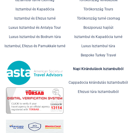
Isztambul turné csomag
Törökország felfedezése
Isztambul és Kapadócia
Törökország Tours
Isztambul és Efezus turné
Törökország turné csomag
Luxus Isztambul és Antalya Tour
Boszporusz hajóút
Luxus Isztambul és Bodrum túra
Isztambul és Kapadócia turné
Isztambul, Efezus és Pamukkale turné
Luxus Isztambul túra
Bespoke Turkey Travel
Napi Kirándulások Isztambulból
Cappadocia kirándulás Isztambulból
Efezusi túra Isztambulból