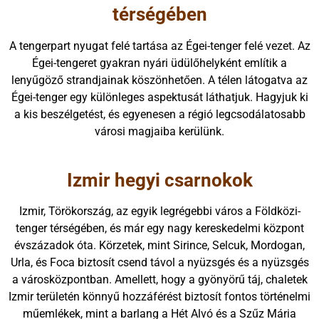
térségében
A tengerpart nyugat felé tartása az Égei-tenger felé vezet. Az
Égei-tengeret gyakran nyári üdülőhelyként említik a
lenyűgöző strandjainak köszönhetően. A télen látogatva az
Égei-tenger egy különleges aspektusát láthatjuk. Hagyjuk ki
a kis beszélgetést, és egyenesen a régió legcsodálatosabb
városi magjaiba kerülünk.
Izmir hegyi csarnokok
Izmir, Törökország, az egyik legrégebbi város a Földközi-
tenger térségében, és már egy nagy kereskedelmi központ
évszázadok óta. Körzetek, mint Sirince, Selcuk, Mordogan,
Urla, és Foca biztosít csend távol a nyüzsgés és a nyüzsgés
a városközpontban. Amellett, hogy a gyönyörű táj, chaletek
Izmir területén könnyű hozzáférést biztosít fontos történelmi
műemlékek, mint a barlang a Hét Alvó és a Szűz Mária