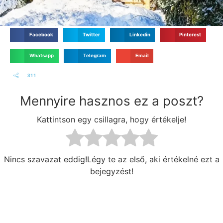
Facebook
Twitter
Linkedin
Pinterest
Whatsapp
Telegram
Email
311
Mennyire hasznos ez a poszt?
Kattintson egy csillagra, hogy értékelje!
Nincs szavazat eddig!Légy te az első, aki értékelné ezt a
bejegyzést!