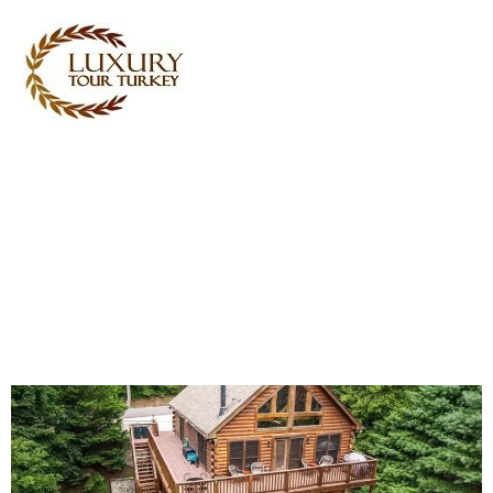
Turkey Tour Packages
Törökország utazási
szolgáltatások
Turkey Daily Tours
tanúvallomások
Rólunk
Kapcsolatba lépj velünk