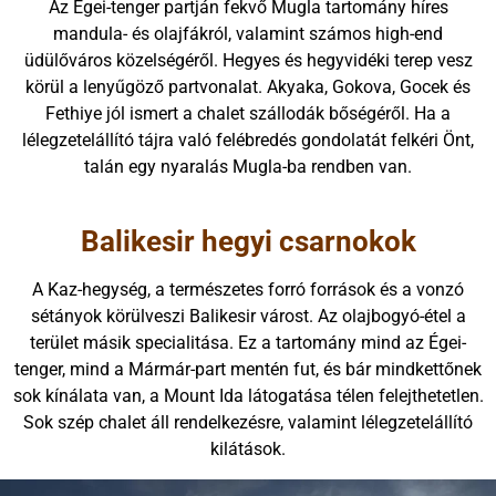
Az Égei-tenger partján fekvő Mugla tartomány híres
mandula- és olajfákról, valamint számos high-end
üdülőváros közelségéről. Hegyes és hegyvidéki terep vesz
körül a lenyűgöző partvonalat. Akyaka, Gokova, Gocek és
Fethiye jól ismert a chalet szállodák bőségéről. Ha a
lélegzetelállító tájra való felébredés gondolatát felkéri Önt,
talán egy nyaralás Mugla-ba rendben van.
Balikesir hegyi csarnokok
A Kaz-hegység, a természetes forró források és a vonzó
sétányok körülveszi Balikesir várost. Az olajbogyó-étel a
terület másik specialitása. Ez a tartomány mind az Égei-
tenger, mind a Mármár-part mentén fut, és bár mindkettőnek
sok kínálata van, a Mount Ida látogatása télen felejthetetlen.
Sok szép chalet áll rendelkezésre, valamint lélegzetelállító
kilátások.