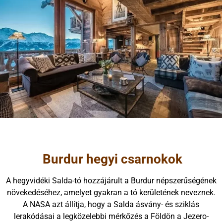
Burdur hegyi csarnokok
A hegyvidéki Salda-tó hozzájárult a Burdur népszerűségének
növekedéséhez, amelyet gyakran a tó kerületének neveznek.
A NASA azt állítja, hogy a Salda ásvány- és sziklás
lerakódásai a legközelebbi mérkőzés a Földön a Jezero-