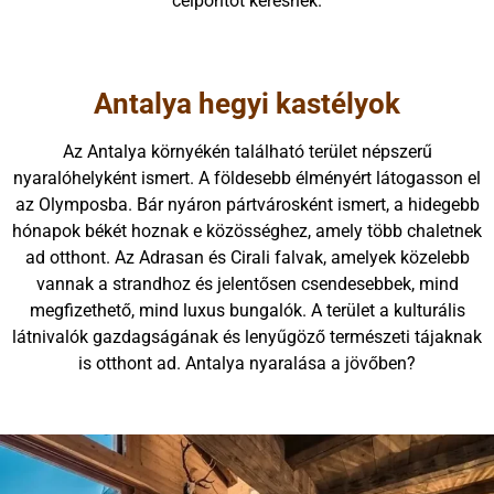
célpontot keresnek.
Antalya hegyi kastélyok
Az Antalya környékén található terület népszerű
nyaralóhelyként ismert. A földesebb élményért látogasson el
az Olymposba. Bár nyáron pártvárosként ismert, a hidegebb
hónapok békét hoznak e közösséghez, amely több chaletnek
ad otthont. Az Adrasan és Cirali falvak, amelyek közelebb
vannak a strandhoz és jelentősen csendesebbek, mind
megfizethető, mind luxus bungalók. A terület a kulturális
látnivalók gazdagságának és lenyűgöző természeti tájaknak
is otthont ad. Antalya nyaralása a jövőben?