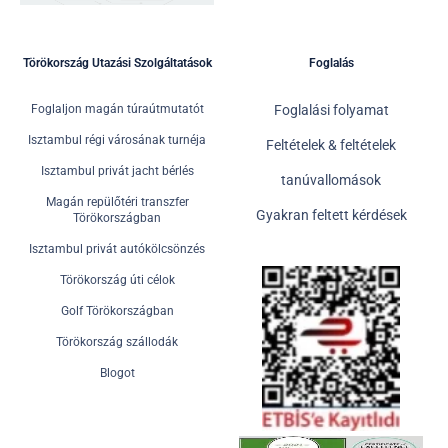
Törökország Utazási Szolgáltatások
Foglalás
Foglaljon magán túraútmutatót
Foglalási folyamat
Isztambul régi városának turnéja
Feltételek & feltételek
Isztambul privát jacht bérlés
tanúvallomások
Magán repülőtéri transzfer
Gyakran feltett kérdések
Törökországban
Isztambul privát autókölcsönzés
Törökország úti célok
Golf Törökországban
Törökország szállodák
Blogot