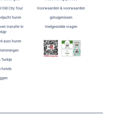
l Old City Tour
Voorwaarden & voorwaarden
ivéjacht huren
getuigenissen
ven transfer in
Veelgestelde vragen
rkije
ivé auto huren
estemmingen
n Turkije
e hotels
oggen