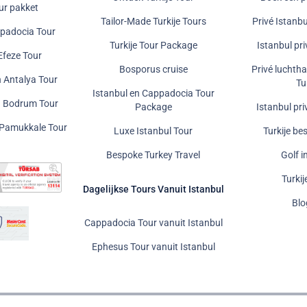
ur pakket
Tailor-Made Turkije Tours
Privé Istanbu
ppadocia Tour
Turkije Tour Package
Istanbul pr
Efeze Tour
Bosporus cruise
Privé luchtha
n Antalya Tour
Tu
Istanbul en Cappadocia Tour
n Bodrum Tour
Package
Istanbul pr
n Pamukkale Tour
Luxe Istanbul Tour
Turkije b
Bespoke Turkey Travel
Golf i
Turkij
Dagelijkse Tours Vanuit Istanbul
Bl
Cappadocia Tour vanuit Istanbul
Ephesus Tour vanuit Istanbul