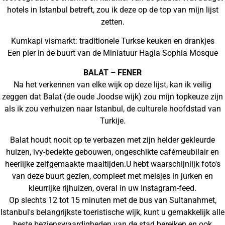
hotels in Istanbul betreft, zou ik deze op de top van mijn lijst
zetten.
Kumkapi vismarkt: traditionele Turkse keuken en drankjes
Een pier in de buurt van de Miniatuur Hagia Sophia Mosque
BALAT – FENER
Na het verkennen van elke wijk op deze lijst, kan ik veilig
zeggen dat Balat (de oude Joodse wijk) zou mijn topkeuze zijn
als ik zou verhuizen naar Istanbul, de culturele hoofdstad van
Turkije.
Balat houdt nooit op te verbazen met zijn helder gekleurde
huizen, ivy-bedekte gebouwen, ongeschikte cafémeubilair en
heerlijke zelfgemaakte maaltijden.U hebt waarschijnlijk foto's
van deze buurt gezien, compleet met meisjes in jurken en
kleurrijke rijhuizen, overal in uw Instagram-feed.
Op slechts 12 tot 15 minuten met de bus van Sultanahmet,
Istanbul's belangrijkste toeristische wijk, kunt u gemakkelijk alle
beste bezienswaardigheden van de stad bereiken en ook