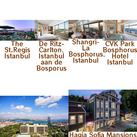
Shangri-
The
De Ritz-
CVK Park
La
St.Regis
Carlton,
Bosphoru
Bosphorus,
Istanbul
Istanbul
Hotel
Istanbul
aan de
Istanbul
Bosporus
Hagia Sofia Mansions