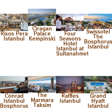
Ciragan
Swissotel
Rixos Pera
Palace
Four
The
Istanbul
Kempinski
Seasons
Bosphoru
Hotel
Istanbul
Istanbul at
Sultanahmet
The
Conrad
Raffles
Grand
Marmara
Istanbul
Istanbul
Hyatt
Taksim
Bosphorus
Istanbul