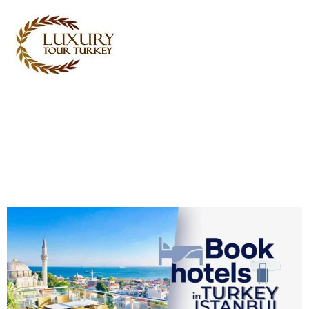
Turkey Tour Packages
Turkije Reistijd
Turkey Daily Tours
getuigenissen
Over ons
Contact met ons