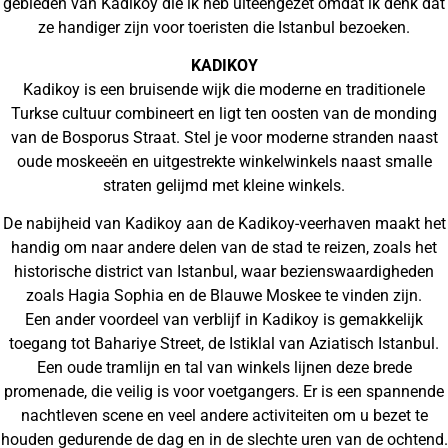
gebieden van Kadiköy die ik heb uiteengezet omdat ik denk dat
ze handiger zijn voor toeristen die Istanbul bezoeken.
KADIKOY
Kadikoy is een bruisende wijk die moderne en traditionele
Turkse cultuur combineert en ligt ten oosten van de monding
van de Bosporus Straat. Stel je voor moderne stranden naast
oude moskeeën en uitgestrekte winkelwinkels naast smalle
straten gelijmd met kleine winkels.
De nabijheid van Kadikoy aan de Kadikoy-veerhaven maakt het
handig om naar andere delen van de stad te reizen, zoals het
historische district van Istanbul, waar bezienswaardigheden
zoals Hagia Sophia en de Blauwe Moskee te vinden zijn.
Een ander voordeel van verblijf in Kadikoy is gemakkelijk
toegang tot Bahariye Street, de Istiklal van Aziatisch Istanbul.
Een oude tramlijn en tal van winkels lijnen deze brede
promenade, die veilig is voor voetgangers. Er is een spannende
nachtleven scene en veel andere activiteiten om u bezet te
houden gedurende de dag en in de slechte uren van de ochtend.