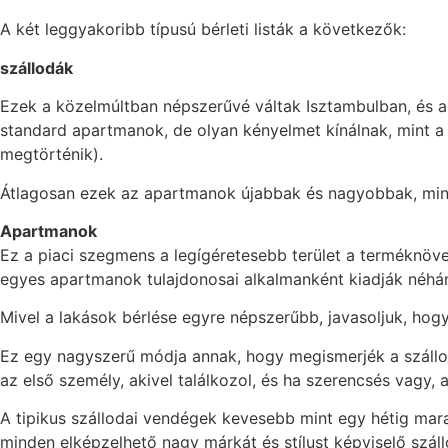
A két leggyakoribb típusú bérleti listák a következők:
szállodák
Ezek a közelmúltban népszerűvé váltak Isztambulban, és 
standard apartmanok, de olyan kényelmet kínálnak, mint a 
megtörténik).
Átlagosan ezek az apartmanok újabbak és nagyobbak, mint
Apartmanok
Ez a piaci szegmens a legígéretesebb terület a terméknöv
egyes apartmanok tulajdonosai alkalmanként kiadják néhá
Mivel a lakások bérlése egyre népszerűbb, javasoljuk, hogy
Ez egy nagyszerű módja annak, hogy megismerjék a szállodá
az első személy, akivel találkozol, és ha szerencsés vagy, 
A tipikus szállodai vendégek kevesebb mint egy hétig marad
minden elképzelhető nagy márkát és stílust képviselő szá