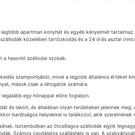
a legtöbb apartman konyhát és egyéb kényelmet tartalmaz.
szállodák közelében tartózkodás és a 24 órás asztal (ninc
 a hasonló szállodai szobák.
ekedés szempontjából, mivel a legjobb általános értéket k
nyat, mások csak a látogatók számára.
 legalább egy hónappal előre foglaljon.
t és lakóit, és általában olyan területeken jelennek meg, 
akkor barátságos helyiekkel is találkozol, akik szeretnének
nak. Isztambulban az ötcsillagos szállodák egyik legnagyob
llodák. Számos csodálatos szálláshely is van. A szabványn