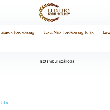
áltatások Törökország
Luxus Napi Törökország Túrák
Lux
lat »