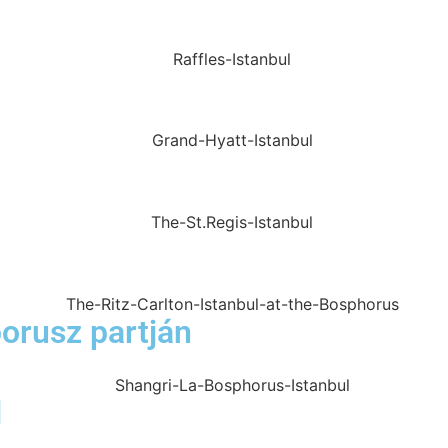
porusz partján
l