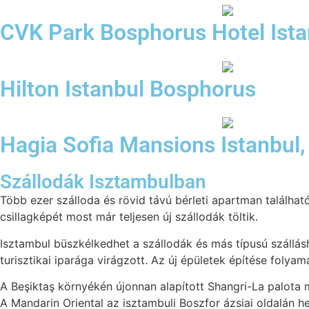
CVK Park Bosphorus Hotel Ista
Hilton Istanbul Bosphorus
Hagia Sofia Mansions Istanbul, 
Szállodák Isztambulban
Több ezer szálloda és rövid távú bérleti apartman található
csillagképét most már teljesen új szállodák töltik.
Isztambul büszkélkedhet a szállodák és más típusú szállás
turisztikai iparága virágzott. Az új épületek építése folya
A Beşiktaş környékén újonnan alapított Shangri-La palota
A Mandarin Oriental az isztambuli Boszfor ázsiai oldalán 