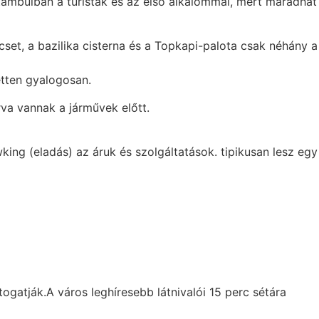
tambulban a turisták és az első alkalommal, mert maradhat
et, a bazilika cisterna és a Topkapi-palota csak néhány a
tten gyalogosan.
va vannak a járművek előtt.
king (eladás) az áruk és szolgáltatások. tipikusan lesz egy
gatják.A város leghíresebb látnivalói 15 perc sétára