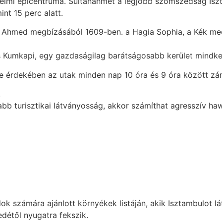
énelmi epicentruma. Sultanahmet a legjobb szomszédság Isz
int 15 perc alatt.
 Ahmed megbízásából 1609-ben. a Hagia Sophia, a Kék mecs
s Kumkapi, egy gazdaságilag barátságosabb kerület mindke
 érdekében az utak minden nap 10 óra és 9 óra között zár
.
abb turisztikai látványosság, akkor számíthat agresszív haw
számára ajánlott környékek listáján, akik Isztambulot láto
détől nyugatra fekszik.