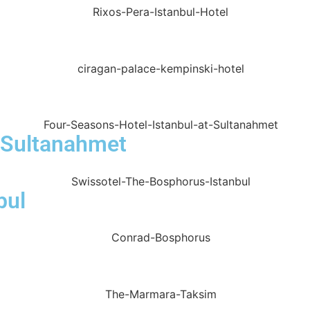
t Sultanahmet
bul