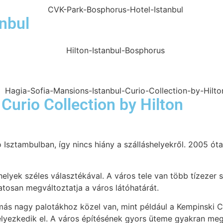
nbul
Curio Collection by Hilton
 Isztambulban, így nincs hiány a szálláshelyekről. 2005 óta
helyek széles választékával. A város tele van több tízezer
matosan megváltoztatja a város látóhatárát.
 más nagy palotákhoz közel van, mint például a Kempinski 
helyezkedik el. A város építésének gyors üteme gyakran meg