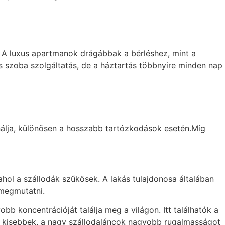
 A luxus apartmanok drágábbak a bérléshez, mint a
s szoba szolgáltatás, de a háztartás többnyire minden nap
ínálja, különösen a hosszabb tartózkodások esetén.Míg
ahol a szállodák szűkösek. A lakás tulajdonosa általában
 megmutatni.
b koncentrációját találja meg a világon. Itt találhatók a
ál kisebbek, a nagy szállodaláncok nagyobb rugalmasságot