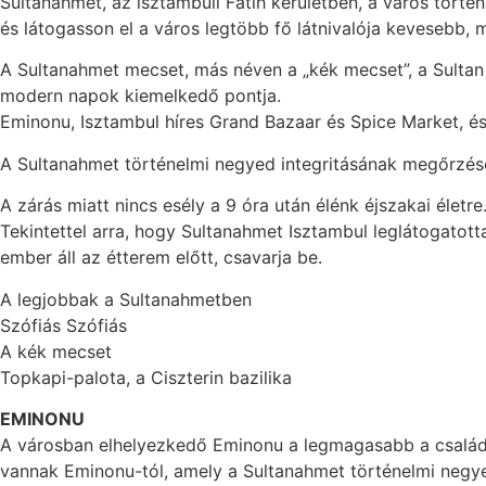
Sultanahmet, az isztambuli Fatih kerületben, a város tört
és látogasson el a város legtöbb fő látnivalója kevesebb, m
A Sultanahmet mecset, más néven a „kék mecset”, a Sultan
modern napok kiemelkedő pontja.
Eminonu, Isztambul híres Grand Bazaar és Spice Market, é
A Sultanahmet történelmi negyed integritásának megőrzése
A zárás miatt nincs esély a 9 óra után élénk éjszakai életre
Tekintettel arra, hogy Sultanahmet Isztambul leglátogatott
ember áll az étterem előtt, csavarja be.
A legjobbak a Sultanahmetben
Szófiás Szófiás
A kék mecset
Topkapi-palota, a Ciszterin bazilika
EMINONU
A városban elhelyezkedő Eminonu a legmagasabb a családok 
vannak Eminonu-tól, amely a Sultanahmet történelmi negye