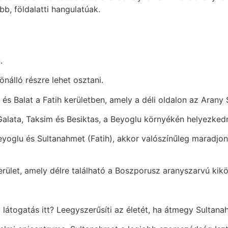
b, földalatti hangulatúak.
.
önálló részre lehet osztani.
s Balat a Fatih kerületben, amely a déli oldalon az Arany 
alata, Taksim és Besiktas, a Beyoglu környékén helyezkedne
yoglu és Sultanahmet (Fatih), akkor valószínűleg maradjon
erület, amely délre található a Boszporusz aranyszarvú kik
látogatás itt? Leegyszerűsíti az életét, ha átmegy Sultana