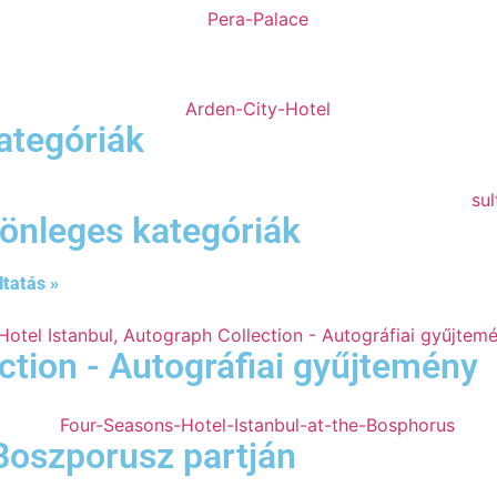
ategóriák
lönleges kategóriák
ltatás »
ction - Autográfiai gyűjtemény
Boszporusz partján