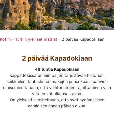
Kotiin
-
Turkin ylelliset matkat
-
2 päivää Kapadokiaan
2 päivää Kapadokiaan
48 tuntia Kapadokiaan
Kappadokissa on niin paljon tarjottavaa historian,
seikkailun, fantastisten makujen ja henkeäsalpaavien
maisemien tapaan, että vaihtoehtojen rajoittaminen vain
yhteen voi olla haastavaa.
On yleisesti suositeltavaa, että syöt sydämellisen
aamiaisen ennen päivän alkua.