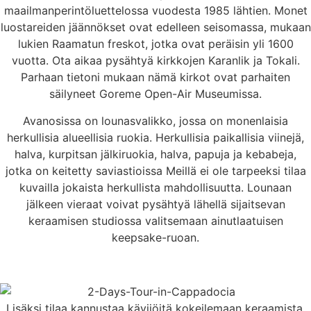
maailmanperintöluettelossa vuodesta 1985 lähtien. Monet
luostareiden jäännökset ovat edelleen seisomassa, mukaan
lukien Raamatun freskot, jotka ovat peräisin yli 1600
vuotta. Ota aikaa pysähtyä kirkkojen Karanlik ja Tokali.
Parhaan tietoni mukaan nämä kirkot ovat parhaiten
säilyneet Goreme Open-Air Museumissa.
Avanosissa on lounasvalikko, jossa on monenlaisia
herkullisia alueellisia ruokia. Herkullisia paikallisia viinejä,
halva, kurpitsan jälkiruokia, halva, papuja ja kebabeja,
jotka on keitetty saviastioissa Meillä ei ole tarpeeksi tilaa
kuvailla jokaista herkullista mahdollisuutta. Lounaan
jälkeen vieraat voivat pysähtyä lähellä sijaitsevan
keraamisen studiossa valitsemaan ainutlaatuisen
keepsake-ruoan.
Lisäksi tilaa kannustaa kävijöitä kokeilemaan keraamista.