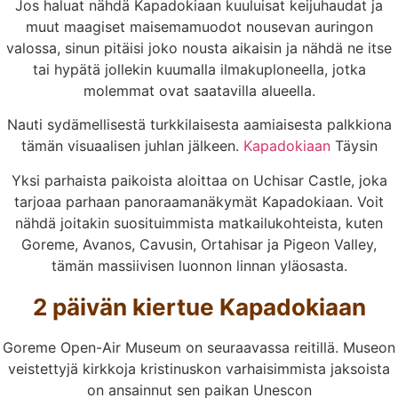
Jos haluat nähdä Kapadokiaan kuuluisat keijuhaudat ja
muut maagiset maisemamuodot nousevan auringon
valossa, sinun pitäisi joko nousta aikaisin ja nähdä ne itse
tai hypätä jollekin kuumalla ilmakuploneella, jotka
molemmat ovat saatavilla alueella.
Nauti sydämellisestä turkkilaisesta aamiaisesta palkkiona
tämän visuaalisen juhlan jälkeen.
Kapadokiaan
Täysin
Yksi parhaista paikoista aloittaa on Uchisar Castle, joka
tarjoaa parhaan panoraamanäkymät Kapadokiaan. Voit
nähdä joitakin suosituimmista matkailukohteista, kuten
Goreme, Avanos, Cavusin, Ortahisar ja Pigeon Valley,
tämän massiivisen luonnon linnan yläosasta.
2 päivän kiertue Kapadokiaan
Goreme Open-Air Museum on seuraavassa reitillä. Museon
veistettyjä kirkkoja kristinuskon varhaisimmista jaksoista
on ansainnut sen paikan Unescon