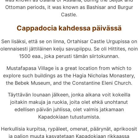
Ottoman periods, it was known as Bashisar and Burgur
Castle.
Cappadocia kahdessa päivässä
Sen lisäksi, että se on linna, Ortahisar Castle Urgupissa on
olennaisesti jättiläinen keiju savupiippu. Se oli Hittites, noin
1500 eaa., joka perusti tämän siirtokunnan.
Mustafapasa Village is a great location from which to
explore such buildings as the Hagia Nicholas Monastery,
the Bebek Museum, and the Constantine Eleni Church.
Täyttävän lounaan jälkeen, jonka aikana voit kokeilla
joitakin makuja ja ruokia, joita olet ehkä unohtanut
edellisen päivän juhlissa, olet valmis jatkamaan
Kapadokiaan tutustumista.
Herkullisia kurpitsa, rypäleet, omenat, päärynät, aprikoosit
ja paljon muuta kasvatetaan Kapadokiaan rikkaassa