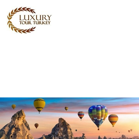
Turkey Tour Packages
Turkin matkapalvelut
Turkey Daily Tours
todistajat
Meistä
Ota yhteyttä