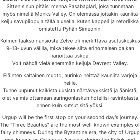
Sitten sinun pitäisi mennä Pasabaglari, joka tunnetaan
myös nimellä Monks Valley. On olemassa joitakin kauniita
keiju savupiippuja tällä alueella, kuten kappeli ja retoriikka
omistettu Pyhän Simeonin.
Kolmen laakson ansiosta Zelve oli merkittävä asutuskeskus
9–13-luvun välillä, mikä tekee siitä erinomaisen paikan
harjoittaa uskoa.
Voit nähdä vielä enemmän keijuja Devrent Valley.
Eläinten kaltainen muoto, aurinko heittää kauniita varjoja
heille.
Tunne uupunut kaikista uusista nähtävyyksistä ja äänistä,
olet valmis ottamaan auringonlaskun hotellisi ravintolasta
ennen kuin kutsut sitä yöksi.
Urgup will be the first stop on your second day’s journey.
The “Three Beauties” are the most well-known examples of
fairy chimneys. During the Byzantine era, the city of Urgup
was known as Osiana or Assiana; during the Seljuk and