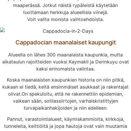
maaperässä. Jotkut näistä rypäleistä käytetään
tuottamaan herkkuja alueellisia viinejä.
Voit valita monista vaihtoehdoista.
Cappadocian maanalaiset kaupungit
Alueella on lähes 300 maanalaista kaupunkia, mutta
aikataulun rajoitteiden vuoksi Kaymakli ja Derinkuyu ovat
kaksi erinomaista valintaa.
Koska maanalaisten kaupunkien historia on niin pitkä,
kukaan ei tiedä, keitä ensimmäiset asukkaat ja rakentajat
olivat.On spekuloitu, että ne rakennettiin epidemian,
vaikean sään, sotilassiirtojen, varhaiskristittyjen
turvapaikanhakijoiden ja niin edelleen.
Pannut, varastointialueet, käymiskammioita, kirkkoja,
tunneleita, keittiöitä ja jopa hautoja ovat vain muutamia