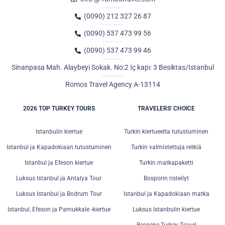
(0090) 212 327 26 87
(0090) 537 473 99 56
(0090) 537 473 99 46
Sinanpasa Mah. Alaybeyi Sokak. No:2 İç kapı: 3 Besiktas/Istanbul
Romos Travel Agency A-13114
2026 TOP TURKEY TOURS
TRAVELERS' CHOICE
Istanbulin kiertue
Turkin kiertueelta tutustuminen
Istanbul ja Kapadokiaan tutustuminen
Turkin valmistettuja retkiä
Istanbul ja Efeson kiertue
Turkin matkapaketti
Luksus Istanbul ja Antalya Tour
Bosporin risteilyt
Luksus Istanbul ja Bodrum Tour
Istanbul ja Kapadokiaan matka
Istanbul, Efeson ja Pamukkale -kiertue
Luksus Istanbulin kiertue