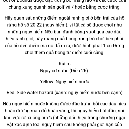
Out of Bounds được đặc trưng bởi hàng rào và các cược của
chúng xung quanh sân golf và / hoặc bằng cược trắng.
Hãy quan sát những điểm ngoài ranh giới ở bên trái của hố
rừng hồ số 20-22 (nguy hiểm), vì tất cả sẽ được chơi như
những nguy hiểm.Nếu bạn đánh bóng vượt quá các dấu
hiệu ranh giới, hãy mang quả bóng trong trò chơi bên phải
của hồ đến điểm mà nó đã đi ra, dưới hình phạt 1 cú.Đừng
chơi thêm quả bóng từ điểm cuối cùng.
Rủi ro
Nguy cơ nước (Điều 26):
Yellow: Nguy hiểm nước
Red: Side water hazard (xanh: nguy hiểm nước bên cạnh)
Nếu nguy hiểm nước không được đặc trưng bởi các dấu hiệu
hoặc đường màu đỏ hoặc vàng, thì nguy hiểm bắt đầu, nơi
khu vực rơi xuống nước (những dấu hiệu trong chướng ngại
vật xác định loại nguy hiểm chứ không phải giới hạn của