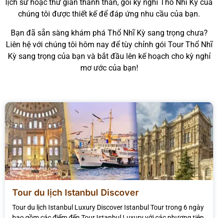
lịch sử hoặc thư giãn thanh thản, gói kỳ nghỉ Thổ Nhĩ Kỳ của
chúng tôi được thiết kế để đáp ứng nhu cầu của bạn.
Bạn đã sẵn sàng khám phá Thổ Nhĩ Kỳ sang trọng chưa?
Liên hệ với chúng tôi hôm nay để tùy chỉnh gói Tour Thổ Nhĩ
Kỳ sang trọng của bạn và bắt đầu lên kế hoạch cho kỳ nghỉ
mơ ước của bạn!
Tour du lịch Istanbul Discover
Tour du lịch Istanbul Luxury Discover Istanbul Tour trong 6 ngày
bao gồm các điểm đến Tour Istanbul Luxury với các phương tiện