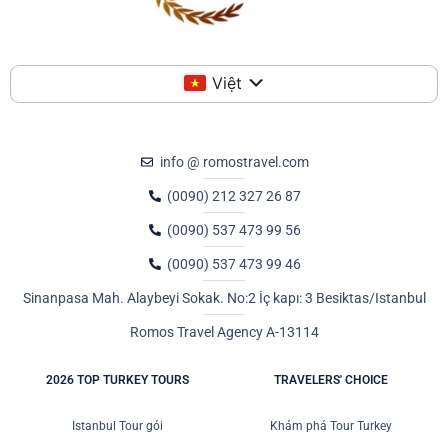
Việt
info @ romostravel.com
(0090) 212 327 26 87
(0090) 537 473 99 56
(0090) 537 473 99 46
Sinanpasa Mah. Alaybeyi Sokak. No:2 İç kapı: 3 Besiktas/Istanbul
Romos Travel Agency A-13114
2026 TOP TURKEY TOURS
TRAVELERS' CHOICE
Istanbul Tour gói
Khám phá Tour Turkey