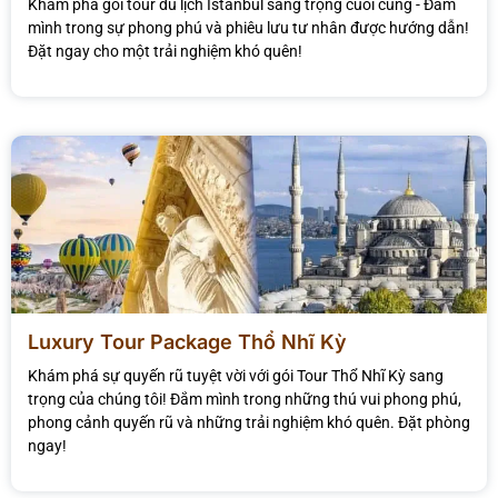
Khám phá gói tour du lịch Istanbul sang trọng cuối cùng - Đắm
mình trong sự phong phú và phiêu lưu tư nhân được hướng dẫn!
Đặt ngay cho một trải nghiệm khó quên!
Luxury Tour Package Thổ Nhĩ Kỳ
Khám phá sự quyến rũ tuyệt vời với gói Tour Thổ Nhĩ Kỳ sang
trọng của chúng tôi! Đắm mình trong những thú vui phong phú,
phong cảnh quyến rũ và những trải nghiệm khó quên. Đặt phòng
ngay!