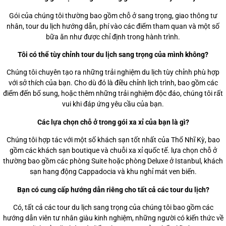
Gói của chúng tôi thường bao gồm chỗ ở sang trọng, giao thông tư
nhân, tour du lịch hướng dẫn, phí vào các điểm tham quan và một số
bữa ăn như được chỉ định trong hành trình.
Tôi có thể tùy chỉnh tour du lịch sang trọng của mình không?
Chúng tôi chuyên tạo ra những trải nghiệm du lịch tùy chỉnh phù hợp
với sở thích của bạn. Cho dù đó là điều chỉnh lịch trình, bao gồm các
điểm đến bổ sung, hoặc thêm những trải nghiệm độc đáo, chúng tôi rất
vui khi đáp ứng yêu cầu của bạn.
Các lựa chọn chỗ ở trong gói xa xỉ của bạn là gì?
Chúng tôi hợp tác với một số khách sạn tốt nhất của Thổ Nhĩ Kỳ, bao
gồm các khách sạn boutique và chuỗi xa xỉ quốc tế. lựa chọn chỗ ở
thường bao gồm các phòng Suite hoặc phòng Deluxe ở Istanbul, khách
sạn hang động Cappadocia và khu nghỉ mát ven biển.
Bạn có cung cấp hướng dẫn riêng cho tất cả các tour du lịch?
Có, tất cả các tour du lịch sang trọng của chúng tôi bao gồm các
hướng dẫn viên tư nhân giàu kinh nghiệm, những người có kiến thức về