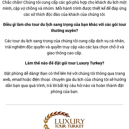
Chắc chắn! Chúng tôi cung cấp các gói phù hợp cho khách du lịch một
mình, cặp vợ chồng và nhóm. Mỗi hành trình được thiết kế để đáp ứng
các sở thích độc đáo của khách của chúng tôi.
Điều gì làm cho tour du lịch sang trọng của bạn khác với các gói tour
thường xuyên?
Các tour du lịch sang trọng của chúng tôi cung cấp dịch vụ cá nhân,
trải nghiệm độc quyền và quyền truy cập vào các lựa chọn chỗ ở và
giao thông cao cấp.
Làm thế nào để đặt gói tour Luxury Turkey?
Đặt phòng dễ dàng! Bạn có thể liên hệ với chúng tôi thông qua trang
web, email hoặc điện thoại. chuyên gia du lịch của chúng tôi sẽ hướng
dẫn bạn qua quá trình, trả lời bất kỳ câu hỏi nào và hoàn thành đặt
phòng của bạn.