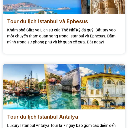
Tour du lịch Istanbul và Ephesus
Khám phá Glitz và Lịch sử của Thổ Nhĩ Kỳ đá quý! Bắt tay vào
một chuyến tham quan sang trọng Istanbul và Ephesus. Đắm
mình trong sự phong phú và kỳ quan cổ xưa. Đặt ngay!
Tour du lịch Istanbul Antalya
Luxury Istanbul Antalya Tour là 7 ngày bao gồm các điểm đến