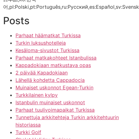
어,pl:Polski,pt:Português,ru:Русский,es:Español,sv:Svensk
Posts
Parhaat häämatkat Turkissa
Turkin luksushotelleja
Kesäloma-sivustot Turkissa
Parhaat matkakohteet Istanbulissa
Kappadokiaan matkustava opas
2 päivää Kapadokiaan
Lähellä kohdetta Cappadocia
Muinaiset uskonnot Egean-Turkin
Turkkilainen kylpy
Istanbulin muinaiset uskonnot
Parhaat tuulivoimapaikat Turkissa
Tunnettuja arkkitehteja Turkin arkkitehtuurin
historiassa
Turkki Golf