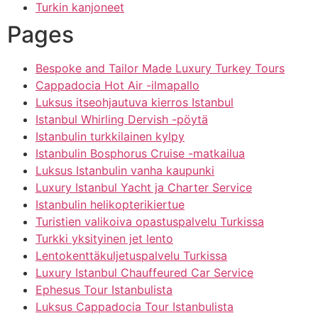
Turkin kanjoneet
Pages
Bespoke and Tailor Made Luxury Turkey Tours
Cappadocia Hot Air -ilmapallo
Luksus itseohjautuva kierros Istanbul
Istanbul Whirling Dervish -pöytä
Istanbulin turkkilainen kylpy
Istanbulin Bosphorus Cruise -matkailua
Luksus Istanbulin vanha kaupunki
Luxury Istanbul Yacht ja Charter Service
Istanbulin helikopterikiertue
Turistien valikoiva opastuspalvelu Turkissa
Turkki yksityinen jet lento
Lentokenttäkuljetuspalvelu Turkissa
Luxury Istanbul Chauffeured Car Service
Ephesus Tour Istanbulista
Luksus Cappadocia Tour Istanbulista