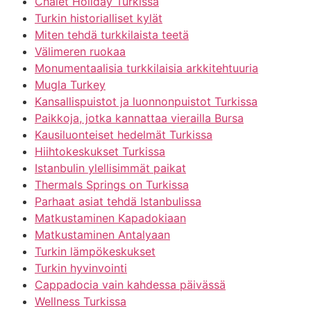
Chalet Holiday Turkissa
Turkin historialliset kylät
Miten tehdä turkkilaista teetä
Välimeren ruokaa
Monumentaalisia turkkilaisia arkkitehtuuria
Mugla Turkey
Kansallispuistot ja luonnonpuistot Turkissa
Paikkoja, jotka kannattaa vierailla Bursa
Kausiluonteiset hedelmät Turkissa
Hiihtokeskukset Turkissa
Istanbulin ylellisimmät paikat
Thermals Springs on Turkissa
Parhaat asiat tehdä Istanbulissa
Matkustaminen Kapadokiaan
Matkustaminen Antalyaan
Turkin lämpökeskukset
Turkin hyvinvointi
Cappadocia vain kahdessa päivässä
Wellness Turkissa