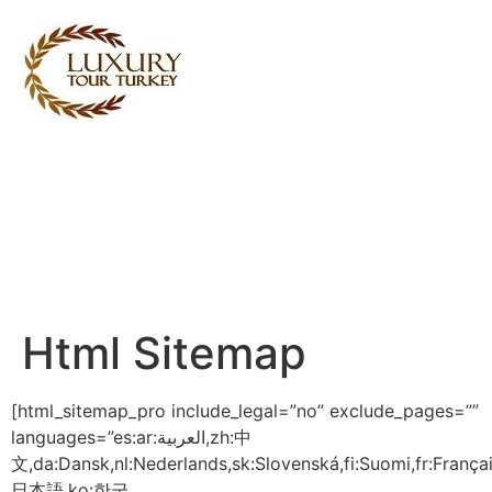
Turkey Tour Packages
Turkin matkapalvelut
Turkey Daily Tours
todistajat
Meistä
Ota yhteyttä
Html Sitemap
[html_sitemap_pro include_legal=”no” exclude_pages=””
languages=”es:ar:العربية,zh:中
文,da:Dansk,nl:Nederlands,sk:Slovenská,fi:Suomi,fr:Français,d
日本語,ko:한국