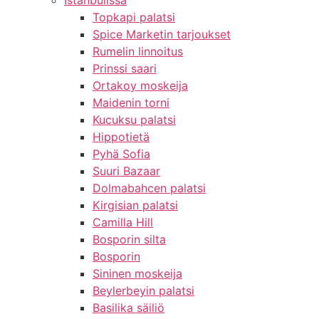
Istanbulissa
Topkapi palatsi
Spice Marketin tarjoukset
Rumelin linnoitus
Prinssi saari
Ortakoy moskeija
Maidenin torni
Kucuksu palatsi
Hippotietä
Pyhä Sofia
Suuri Bazaar
Dolmabahcen palatsi
Kirgisian palatsi
Camilla Hill
Bosporin silta
Bosporin
Sininen moskeija
Beylerbeyin palatsi
Basilika säiliö